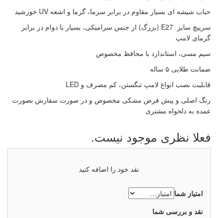
چراغ حبابی سرلوله
چهارشعله
حباب شیشه ای بسیار مقاوم در برابر سرما، گرما و اشعه UV خورشید
چراغ حبابی سردری
سرپیچ سایز E27 (بزرگ) از جنس سرامیکی، بسیار با دوام در برابر
چراغ حبابی دیواری
گرمای لامپ
چراغ حبابی آویز
سیم مسی، استاندارد با محافظ مخصوص
چراغ حبابی چمنی
ضمانت طلایی ۵ ساله
چراغ حبابی پارکی
چراغ حبابی پایه پارکی
قابلیت نصب انواع لامپ تنگستن، کم مصرف و LED
چراغ حبابی پایه چمنی
رنگ اصلی و پیش فرض مشکی مخصوص و در صورت سفارش بصورت
عمده به دلخواه مشتری
چراغ آلومینیومی مدرن
فعلا نظری موجود نیست.
چراغ نورپردازی
چراغ پروژکتور زیردرختی
نقد خود را اضافه کنید
چراغ پروژکتور فضای باز
چراغ پروژکتور خطی، نما
امتیاز شما
چراغ دفنی سنگی
نقد و بررسی شما
چراغ دفنی پله ای