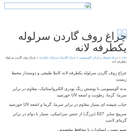
زیرکابینتی
ریموت کنترل
تماس با ما
چراغ کلاسیک دیواری
استاندارد
انواع ترانس
هدیه اولین خرید
چراغ کلاسیک دیواری دو
شعله
درباره روشنائی درودیان
چراغ کلاسیک دیواری نیمه
چراغ روف گاردن سرلوله
چراغ کلاسیک آویز
یکطرفه لانه
چراغ کلاسیک پایه پارکی
چراغ کلاسیک پایه چمنی
خانه
>
چراغ محوطه و پارکی آلومینیومی
>
چراغ کلاسیک سرلوله یکطرفه
> چراغ روف گاردن سرلوله
یکطرفه لانه
چراغ کلاسیک پلی کربنات
چراغ روف گاردن سرلوله یکطرفه لانه کاملا طبیعی و دوستدار محیط
چراغ کلاسیک سرلوله
زیست
استاندارد
چراغ کلاسیک سرلوله
بدنه آلومینیومی با پوشش رنگ پودری الکترواستاتیک، مقاوم در برابر
یکطرفه
سرما، گرما، رطوبت و اشعه UV خورشید
چراغ کلاسیک سرلوله
دوشعله
حباب شیشه ای بسیار مقاوم در برابر سرما، گرما و اشعه UV خورشید
چراغ کلاسیک سرلوله سه
سرپیچ سایز E27 (بزرگ) از جنس سرامیکی، بسیار با دوام در برابر
شعله
گرمای لامپ
چراغ کلاسیک سرلوله
چهارشعله
سیم مسی، استاندارد با محافظ مخصوص