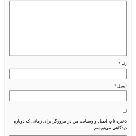
چراغ تزئینی ریسه
چراغ دفنی تخت
چراغ تزئینی آبشار
چراغ استخری
چراغ استخری روکار
چراغ استخری توکار
نام
*
ایمیل
*
ذخیره نام، ایمیل و وبسایت من در مرورگر برای زمانی که دوباره
دیدگاهی می‌نویسم.