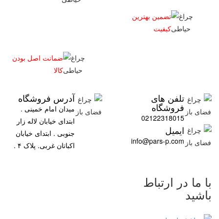
تضمین بهترین
کیفیت
ضمانت اصل بودن
کالا
تلفن های
آدرس فروشگاه
فروشگاه
میدان امام خمینی .
02122318015
ابتدای خیابان لاله زار
ایمیل
جنوبی . ابتدای خیابان
info@pars-p.com
اکباتان غربی. پلاک ۴ .
با ما در ارتباط
باشید