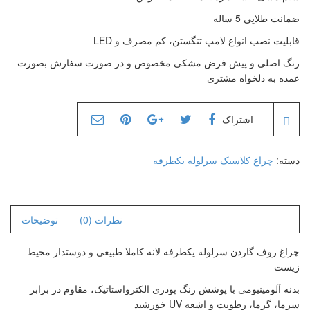
چراغ کلاسیک سردری
ضمانت طلایی 5 ساله
چراغ کلاسیک دیواری
قابلیت نصب انواع لامپ تنگستن، کم مصرف و LED
استاندارد
چراغ کلاسیک دیواری
رنگ اصلی و پیش فرض مشکی مخصوص و در صورت سفارش بصورت
دوشعله
عمده به دلخواه مشتری
چراغ کلاسیک دیواری نیمه
چراغ کلاسیک آویز
اشتراک
چراغ کلاسیک پارکی
چراغ کلاسیک چمنی
دسته:
چراغ کلاسیک سرلوله یکطرفه
چراغ کلاسیک پایه پارکی
چراغ کلاسیک پایه چمنی
چراغ حبابی پلی کربنات
نظرات (0)
توضیحات
چراغ حبابی سرلوله
استاندارد
چراغ روف گاردن سرلوله یکطرفه لانه کاملا طبیعی و دوستدار محیط
چراغ حبابی سرلوله دوشعله
زیست
چراغ حبابی سرلوله سه
بدنه آلومینیومی با پوشش رنگ پودری الکترواستاتیک، مقاوم در برابر
شعله
سرما، گرما، رطوبت و اشعه UV خورشید