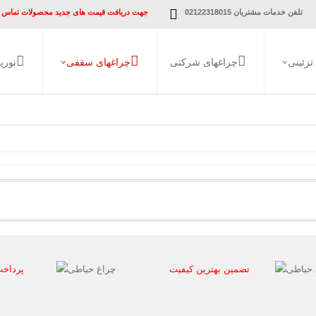
تلفن خدمات مشتریان 02122318015
جهت دریافت قیمت های جدید محصولات تماس ب
قبلا ثبت‌نام ک
تزئینی
چراغهای شرکتی
چراغهای سقفی
نورپ
آویز
راه پله و پارکینگ
دیواری
پنل SMD روکار
سقفی
پنل SMD توکار
بالا آینه ای
قاب هالوژن توکار
چراغ COB توکار
کلمه عبور خود 
مشتری 
تضمین بهترین کیفیت
پرداخت