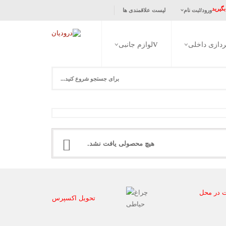
گیرید
ورود/ثبت نام
لیست علاقمندی ها
رده‌ام
ردازی داخلی
لوازم جانبی
نام کاربری یا ایمیل
*
ریسه
انواع لامپ
پارکتی
سنسور روشنایی
فروشگاهی
سیم و کابل
رمز عبور
*
زیرکابینتی
ریموت کنترل
انواع ترانس
را فراموش کرده اید؟
هیچ محصولی یافت نشد.
جدید هستید؟
ثبت نام
 در محل
تحویل اکسپرس