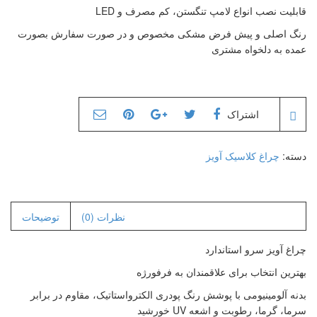
قابلیت نصب انواع لامپ تنگستن، کم مصرف و LED
چراغ کلاسیک سردری
چراغ کلاسیک دیواری
رنگ اصلی و پیش فرض مشکی مخصوص و در صورت سفارش بصورت
استاندارد
عمده به دلخواه مشتری
چراغ کلاسیک دیواری
دوشعله
چراغ کلاسیک دیواری نیمه
چراغ کلاسیک آویز
اشتراک
چراغ کلاسیک پارکی
چراغ کلاسیک چمنی
دسته:
چراغ کلاسیک آویز
چراغ کلاسیک پایه پارکی
چراغ کلاسیک پایه چمنی
چراغ حبابی پلی کربنات
نظرات (0)
توضیحات
چراغ حبابی سرلوله
چراغ آویز سرو استاندارد
استاندارد
چراغ حبابی سرلوله دوشعله
بهترین انتخاب برای علاقمندان به فرفورژه
چراغ حبابی سرلوله سه
بدنه آلومینیومی با پوشش رنگ پودری الکترواستاتیک، مقاوم در برابر
شعله
سرما، گرما، رطوبت و اشعه UV خورشید