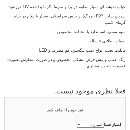
چراغ حبابی سرلوله
چهارشعله
حباب شیشه ای بسیار مقاوم در برابر سرما، گرما و اشعه UV خورشید
چراغ حبابی سردری
سرپیچ سایز E27 (بزرگ) از جنس سرامیکی، بسیار با دوام در برابر
چراغ حبابی دیواری
گرمای لامپ
چراغ حبابی آویز
سیم مسی، استاندارد با محافظ مخصوص
چراغ حبابی چمنی
ضمانت طلایی ۵ ساله
چراغ حبابی پارکی
چراغ حبابی پایه پارکی
قابلیت نصب انواع لامپ تنگستن، کم مصرف و LED
چراغ حبابی پایه چمنی
رنگ اصلی و پیش فرض مشکی مخصوص و در صورت سفارش بصورت
عمده به دلخواه مشتری
چراغ آلومینیومی مدرن
چراغ نورپردازی
فعلا نظری موجود نیست.
چراغ پروژکتور زیردرختی
چراغ پروژکتور فضای باز
نقد خود را اضافه کنید
چراغ پروژکتور خطی، نما
چراغ دفنی سنگی
امتیاز شما
چراغ دفنی پله ای