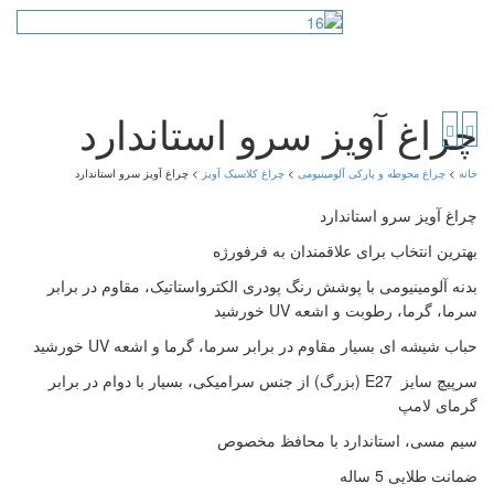
زیرکابینتی
ریموت کنترل
تماس با ما
چراغ کلاسیک دیواری
استاندارد
انواع ترانس
هدیه اولین خرید
چراغ کلاسیک دیواری دو
شعله
درباره روشنائی درودیان
چراغ کلاسیک دیواری نیمه
چراغ آویز سرو استاندارد
چراغ کلاسیک آویز
چراغ کلاسیک پایه پارکی
خانه
>
چراغ محوطه و پارکی آلومینیومی
>
چراغ کلاسیک آویز
> چراغ آویز سرو استاندارد
چراغ کلاسیک پایه چمنی
چراغ آویز سرو استاندارد
چراغ کلاسیک پلی کربنات
بهترین انتخاب برای علاقمندان به فرفورژه
چراغ کلاسیک سرلوله
بدنه آلومینیومی با پوشش رنگ پودری الکترواستاتیک، مقاوم در برابر
استاندارد
سرما، گرما، رطوبت و اشعه UV خورشید
چراغ کلاسیک سرلوله
حباب شیشه ای بسیار مقاوم در برابر سرما، گرما و اشعه UV خورشید
یکطرفه
چراغ کلاسیک سرلوله
سرپیچ سایز E27 (بزرگ) از جنس سرامیکی، بسیار با دوام در برابر
دوشعله
گرمای لامپ
چراغ کلاسیک سرلوله سه
شعله
سیم مسی، استاندارد با محافظ مخصوص
چراغ کلاسیک سرلوله
ضمانت طلایی 5 ساله
چهارشعله