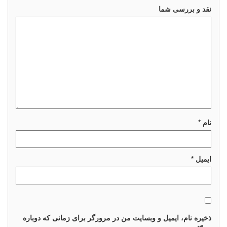
چراغ تزئینی ریسه
نقد و بررسی شما
چراغ دفنی تخت
چراغ تزئینی آبشار
چراغ استخری
چراغ استخری روکار
چراغ استخری توکار
نام
*
ایمیل
*
ذخیره نام، ایمیل و وبسایت من در مرورگر برای زمانی که دوباره