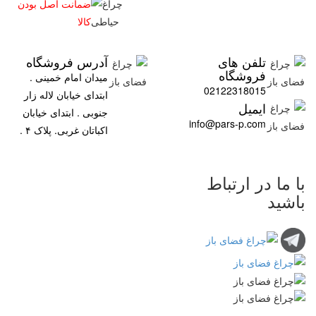
ضمانت اصل بودن
کالا
تلفن های
آدرس فروشگاه
فروشگاه
میدان امام خمینی .
02122318015
ابتدای خیابان لاله زار
ایمیل
جنوبی . ابتدای خیابان
info@pars-p.com
اکباتان غربی. پلاک ۴ .
با ما در ارتباط
باشید