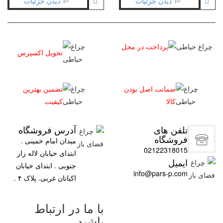
دیدن جزئیات
دیدن جزئیات
پرداخت در محل
تحویل اکسپرس
ضمانت اصل بودن
تضمین بهترین
کالا
کیفیت
تلفن های
آدرس فروشگاه
فروشگاه
میدان امام خمینی .
02122318015
ابتدای خیابان لاله زار
ایمیل
جنوبی . ابتدای خیابان
info@pars-p.com
اکباتان غربی. پلاک ۴ .
با ما در ارتباط
باشید